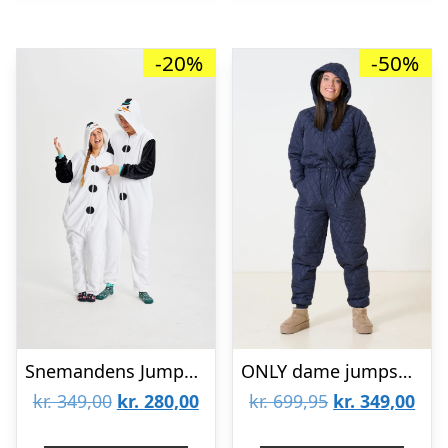
-20%
-50%
Snemandens Jumpsuit – dame / kvinder
ONLY dame jumpsuit ONLPERNILLE – Night Sky
Den
Den
Den
De
kr.
349,00
kr.
280,00
kr.
699,95
kr.
349,00
oprindelige
aktuelle
oprindelige
aktu