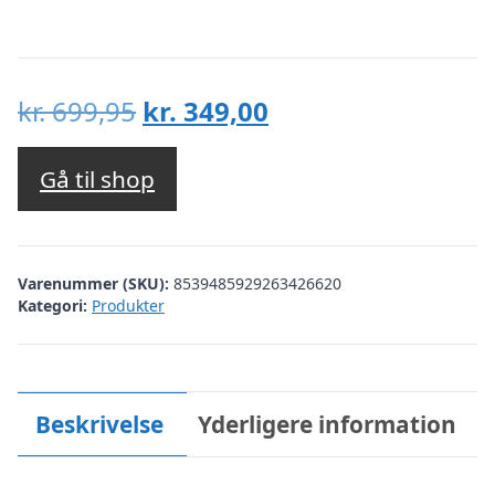
Den
Den
kr.
699,95
kr.
349,00
oprindelige
aktuelle
pris
pris
Gå til shop
var:
er:
kr. 699,95.
kr. 349,00.
Varenummer (SKU):
8539485929263426620
Kategori:
Produkter
Beskrivelse
Yderligere information