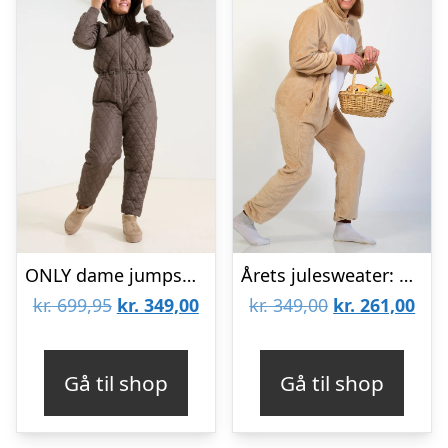
ONLY dame jumpsuit ONLPERNILLE – Chocolate Brown
Årets julesweater: Påskehare Jumpsuit – Voksen. Ugly Christmas Sweater lavet i Danmark
Den
Den
Den
De
kr.
699,95
kr.
349,00
kr.
349,00
kr.
261,00
oprindelige
aktuelle
oprindelige
aktu
pris
pris
pris
pris
Gå til shop
Gå til shop
var:
er:
var:
er:
kr. 699,95.
kr. 349,00.
kr. 349,00.
kr. 